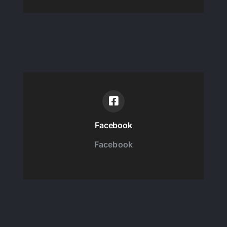
Facebook
Facebook