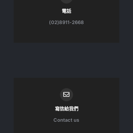
電話
(02)8911-2668
寫信給我們
Contact us