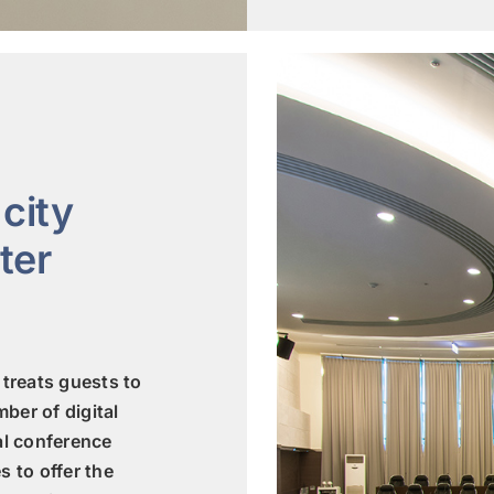
 city
ter
 treats guests to
ber of digital
al conference
s to offer the