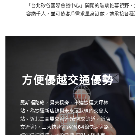
「台北矽谷國際會議中心」開闊的玻璃帷幕視野，
容納千人，並可依客戶需求量身訂做，適承接各種
方便優越交通優勢
羅斯福路底，景美橋旁，串連捷運大坪林
站，為捷運新店線與未來環狀線的交會大
站。近北二高雙交流道(安坑交流道，新店
交流道)，三大快速道路(台64線快速道路、
環河快速道路、水源快速道路)，與北市一