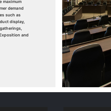
ate maximum
omer demand
ies such as
duct display,
gatherings,
 Exposition and