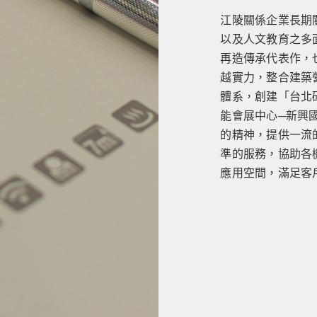
江陵關係企業長期
以及人文教育之多
再造傳承代表作，
越實力，整合建築
體系，創建「台北
能會展中心─新興
的精神，提供一流
準的服務，協助各
應用空間，滿足客