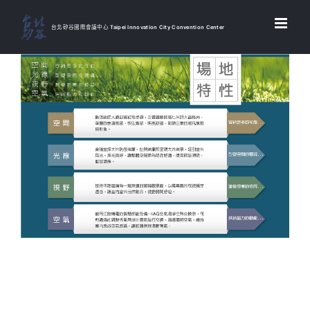
Skip
to
台北矽谷國際會議中心 Taipei Innovation City Convention Center
content