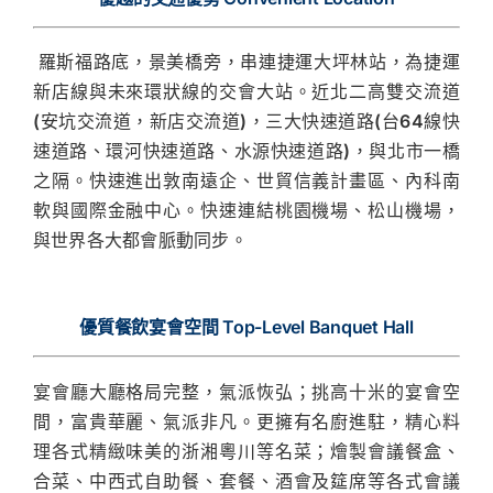
羅斯福路底，景美橋旁，串連捷運大坪林站，為捷運
新店線與未來環狀線的交會大站。近北二高雙交流道
(安坑交流道，新店交流道)，三大快速道路(台64線快
速道路、環河快速道路、水源快速道路)，與北市一橋
之隔。快速進出敦南遠企、世貿信義計畫區、內科南
軟與國際金融中心。快速連結桃園機場、松山機場，
與世界各大都會脈動同步。
優質餐飲宴會空間 Top-Level Banquet Hall
宴會廳大廳格局完整，氣派恢弘；挑高十米的宴會空
間，富貴華麗、氣派非凡。更擁有名廚進駐，精心料
理各式精緻味美的浙湘粵川等名菜；燴製會議餐盒、
合菜、中西式自助餐、套餐、酒會及筵席等各式會議